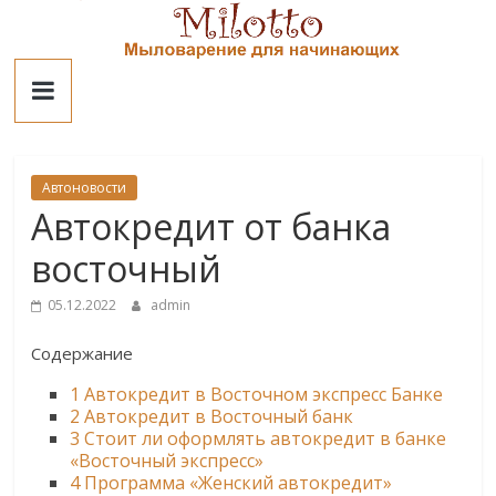
Skip
to
Милотто
content
Автоновости
Автокредит от банка
восточный
05.12.2022
admin
Содержание
1
Автокредит в Восточном экспресс Банке
2
Автокредит в Восточный банк
3
Стоит ли оформлять автокредит в банке
«Восточный экспресс»
4
Программа «Женский автокредит»