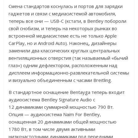
Смена стандартов коснулась и портов для зарядки
гаджетов и связи с медиасистемой автомобиля,
теперь все они — USB-C (кстати, в Bentley побороли
свой снобизм, и теперь на некоторых рынках во
встроенной медиасистеме есть не только Apple
CarPlay, но и Android Auto). Наконец, дизайнеры
заменили два классических круглых центральных
вентиляционных отверстия (так называемый «бычий
глаз») одним дефлектором, расположенным над
дисплеем информационно-развлекательной системы
и визуально объединенным с часами Breitling.
В стандартное оснащение Bentayga теперь входит
аудиосистема Bentley Signature Audio c
12 динамиками суммарной мощностью 790 Вт.
Опция — аудиосистема Naim For Bentley,
оснащенная 20 динамиками общей мощностью
1780 Вт, в том числе двумя активными
низкочастотными динамиками под передними