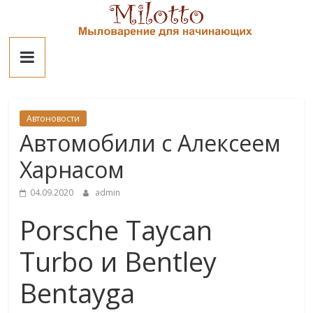
Skip
to
Милотто
content
Автоновости
Автомобили с Алексеем
Харнасом
04.09.2020
admin
Porsche Taycan
Turbo и Bentley
Bentayga