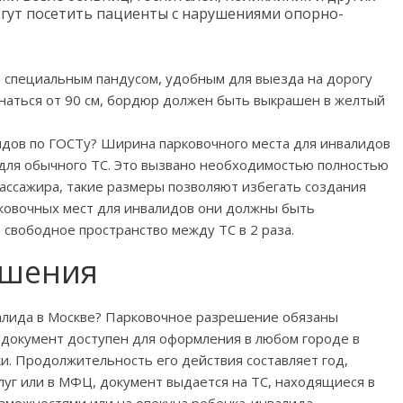
гут посетить пациенты с нарушениями опорно-
я специальным пандусом, удобным для выезда на дорогу
наться от 90 см, бордюр должен быть выкрашен в желтый
идов по ГОСТу? Ширина парковочного места для инвалидов
а для обычного ТС. Это вызвано необходимостью полностью
ассажира, такие размеры позволяют избегать создания
рковочных мест для инвалидов они должны быть
 свободное пространство между ТС в 2 раза.
ешения
алида в Москве? Парковочное разрешение обязаны
 документ доступен для оформления в любом городе в
ки. Продолжительность его действия составляет год,
луг или в МФЦ, документ выдается на ТС, находящиеся в
зможностями или на опекуна ребенка-инвалида.