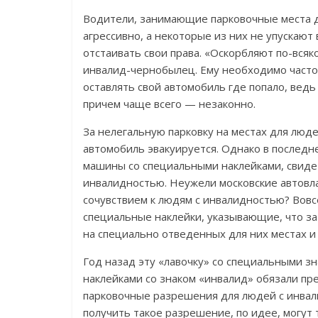
Водители, занимающие парковочные места д
агрессивно, а некоторые из них не упускаю
отстаивать свои права. «Оскорбляют по-вся
инвалид-чернобылец. Ему необходимо часто 
оставлять свой автомобиль где попало, ведь
причем чаще всего — незаконно.
За нелегальную парковку на местах для люд
автомобиль эвакуируется. Однако в последн
машины со специальными наклейками, свиде
инвалидностью. Неужели московские автовл
сочувствием к людям с инвалидностью? Вов
специальные наклейки, указывающие, что з
на специально отведенных для них местах 
Год назад эту «лавочку» со специальными з
наклейками со знаком «инвалид» обязали п
парковочные разрешения для людей с инвали
получить такое разрешение, по идее, могут