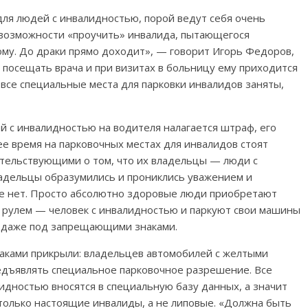
ля людей с инвалидностью, порой ведут себя очень
т возможности «проучить» инвалида, пытающегося
кому. До драки прямо доходит», — говорит Игорь Федоров,
посещать врача и при визитах в больницу ему приходится
 все специальные места для парковки инвалидов заняты,
ей с инвалидностью на водителя налагается штраф, его
ее время на парковочных местах для инвалидов стоят
тельствующими о том, что их владельцы — люди с
адельцы образумились и прониклись уважением и
се нет. Просто абсолютно здоровые люди приобретают
а рулем — человек с инвалидностью и паркуют свои машины
и даже под запрещающими знаками.
наками прикрыли: владельцев автомобилей с желтыми
редъявлять специальное парковочное разрешение. Все
дностью вносятся в специальную базу данных, а значит
 только настоящие инвалиды, а не липовые. «Должна быть