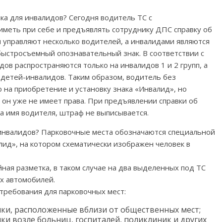
нка для инвалидов? Сегодня водитель ТС с
иметь при себе и предъявлять сотруднику ДПС справку об
 управляют несколько водителей, а инвалидами являются
быстросъемный опознавательный знак. В соответствии с
ов распространяются только на инвалидов 1 и 2 групп, а
 детей-инвалидов. Таким образом, водитель без
 на приобретение и установку знака «Инвалид», но
 он уже не имеет права. При предъявлении справки об
а имя водителя, штраф не выписывается.
 инвалидов? Парковочные места обозначаются специальной
ид», на котором схематически изображен человек в
ная разметка, в таком случае на два выделенных под ТС
х автомобилей.
ребования для парковочных мест:
ки, расположенные вблизи от общественных мест;
и возле больниц, госпиталей, поликлиник и других