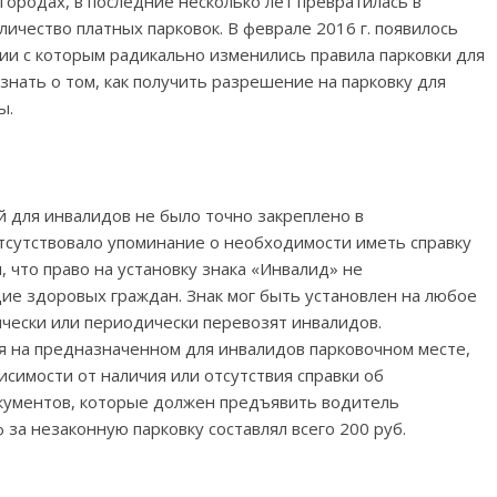
городах, в последние несколько лет превратилась в
ичество платных парковок. В феврале 2016 г. появилось
ии с которым радикально изменились правила парковки для
узнать о том, как получить разрешение на парковку для
ы.
 для инвалидов не было точно закреплено в
отсутствовало упоминание о необходимости иметь справку
 что право на установку знака «Инвалид» не
ие здоровых граждан. Знак мог быть установлен на любое
ически или периодически перевозят инвалидов.
ся на предназначенном для инвалидов парковочном месте,
исимости от наличия или отсутствия справки об
окументов, которые должен предъявить водитель
 за незаконную парковку составлял всего 200 руб.