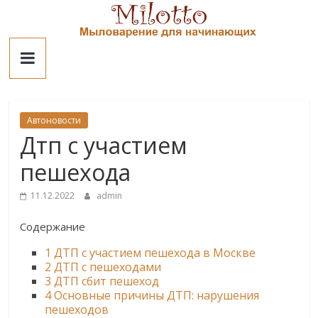
Skip
to
Милотто
content
Автоновости
Дтп с участием
пешехода
11.12.2022
admin
Содержание
1
ДТП с участием пешехода в Москве
2
ДТП с пешеходами
3
ДТП сбит пешеход
4
Основные причины ДТП: нарушения
пешеходов