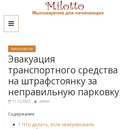
Skip
to
Милотто
content
Автоновости
Эвакуация
транспортного средства
на штрафстоянку за
неправильную парковку
11.12.2022
admin
Содержание
1
Что делать, если эвакуировали