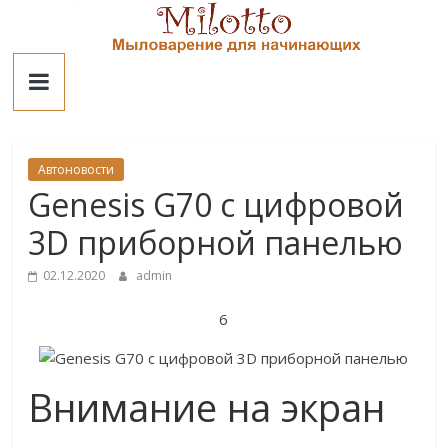
Skip
to
Милотто
content
Автоновости
Genesis G70 с цифровой
3D приборной панелью
02.12.2020
admin
6
Внимание на экран