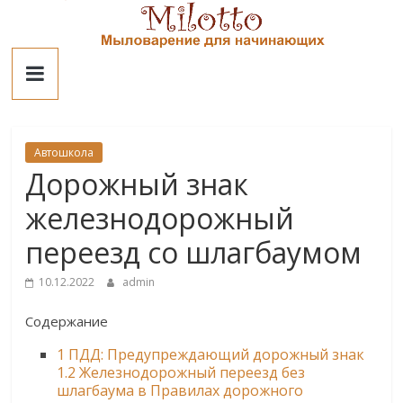
Skip
to
Милотто
content
Автошкола
Дорожный знак
железнодорожный
переезд со шлагбаумом
10.12.2022
admin
Содержание
1
ПДД: Предупреждающий дорожный знак
1.2 Железнодорожный переезд без
шлагбаума в Правилах дорожного