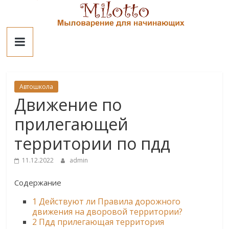
Skip
to
Милотто
content
Автошкола
Движение по
прилегающей
территории по пдд
11.12.2022
admin
Содержание
1
Действуют ли Правила дорожного
движения на дворовой территории?
2
Пдд прилегающая территория