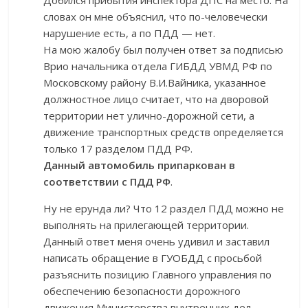
Добился прибытия инспектора ДПС на место. На
словах он мне объяснил, что по-человечески
нарушение есть, а по ПДД — нет.
На мою жалобу был получен ответ за подписью
Врио начальника отдела ГИБДД УВМД РФ по
Московскому району В.И.Вайника, указанное
должностное лицо считает, что на дворовой
территории нет улично-дорожной сети, а
движение транспортных средств определяется
только 17 разделом ПДД РФ.
Данный автомобиль припаркован в
соответствии с ПДД РФ
.
Ну не ерунда ли? Что 12 раздел ПДД можно не
выполнять на прилегающей территории.
Данный ответ меня очень удивил и заставил
написать обращение в ГУОБДД с просьбой
разъяснить позицию Главного управления по
обеспечению безопасности дорожного
движения Министерства внутренних дел