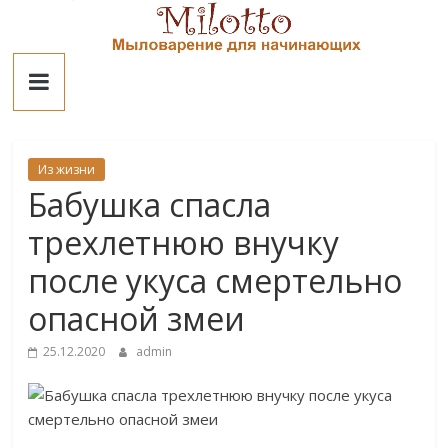
Skip
to
Милотто
content
Из жизни
Бабушка спасла
трехлетнюю внучку
после укуса смертельно
опасной змеи
25.12.2020
admin