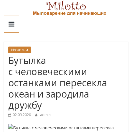
Skip
to
Милотто
content
Из жизни
Бутылка
с человеческими
останками пересекла
океан и зародила
дружбу
02.09.2020
admin