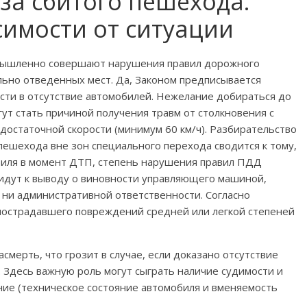
за сбитого пешехода:
симости от ситуации
 умышленно совершают нарушения правил дорожного
льно отведенных мест. Да, Законом предписывается
ти в отсутствие автомобилей. Нежелание добираться до
т стать причиной получения травм от столкновения с
достаточной скорости (минимум 60 км/ч). Разбирательство
пешехода вне зон специального перехода сводится к тому,
биля в момент ДТП, степень нарушения правил ПДД
ридут к выводу о виновности управляющего машиной,
 ни административной ответственности. Согласно
пострадавшего повреждений средней или легкой степеней
асмерть, что грозит в случае, если доказано отсутствие
 Здесь важную роль могут сыграть наличие судимости и
ие (техническое состояние автомобиля и вменяемость