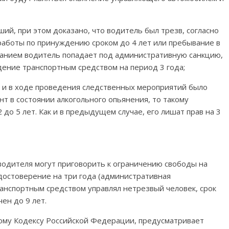
ший, при этом доказано, что водитель был трезв, согласно
работы по принуждению сроком до 4 лет или пребывание в
казанием водитель попадает под административную санкцию,
дение транспортным средством на период 3 года;
ь и в ходе проведения следственных мероприятий было
нт в состоянии алкогольного опьянения, то такому
до 5 лет. Как и в предыдущем случае, его лишат прав на 3
 водителя могут приговорить к ограничению свободы на
удостоверение на три года (административная
транспортным средством управлял нетрезвый человек, срок
ен до 9 лет.
кому Кодексу Российской Федерации, предусматривает