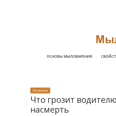
Skip
to
content
Милотто
ОСНОВЫ МЫЛОВАРЕНИЯ
СВОЙСТ
Из жизни
Что грозит водителю
насмерть