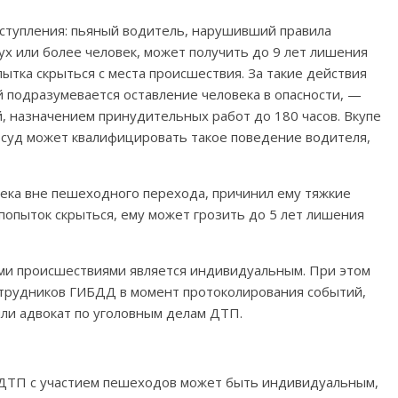
еступления: пьяный водитель, нарушивший правила
х или более человек, может получить до 9 лет лишения
ытка скрыться с места происшествия. За такие действия
й подразумевается оставление человека в опасности, —
, назначением принудительных работ до 180 часов. Вкупе
суд может квалифицировать такое поведение водителя,
овека вне пешеходного перехода, причинил ему тяжкие
попыток скрыться, ему может грозить до 5 лет лишения
ми происшествиями является индивидуальным. При этом
отрудников ГИБДД в момент протоколирования событий,
ли адвокат по уголовным делам ДТП.
в ДТП с участием пешеходов может быть индивидуальным,