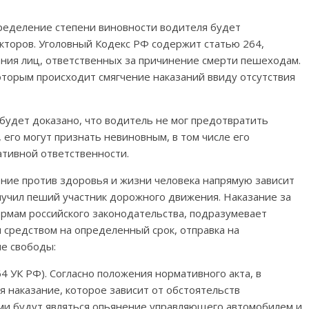
пределение степени виновности водителя будет
кторов. Уголовный Кодекс РФ содержит статью 264,
ания лиц, ответственных за причинение смерти пешеходам.
оторым происходит смягчение наказаний ввиду отсутствия
 будет доказано, что водитель не мог предотвратить
его могут признать невиновным, в том числе его
ативной ответственности.
ение против здоровья и жизни человека напрямую зависит
лучил пеший участник дорожного движения. Наказание за
ормам российского законодательства, подразумевает
 средством на определенный срок, отправка на
е свободы:
64 УК РФ). Согласно положения нормативного акта, в
 наказание, которое зависит от обстоятельств
ми будут являться опьянение управляющего автомобилем и