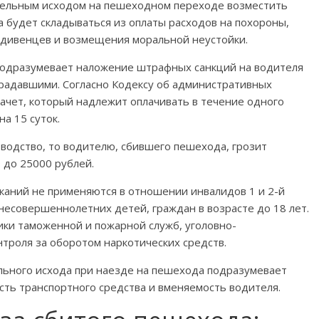
ртельным исходом на пешеходном переходе возместить
 будет складываться из оплаты расходов на похороны,
ждивенцев и возмещения моральной неустойки.
подразумевает наложение штрафных санкций на водителя
традавшими. Согласно Кодексу об административных
ачет, который надлежит оплачивать в течение одного
на 15 суток.
водство, то водителю, сбившего пешехода, грозит
 до 25000 рублей.
каний не применяются в отношении инвалидов 1 и 2-й
несовершеннолетних детей, граждан в возрасте до 18 лет.
ики таможенной и пожарной служб, уголовно-
троля за оборотом наркотических средств.
ельного исхода при наезде на пешехода подразумевает
ость транспортного средства и вменяемость водителя.