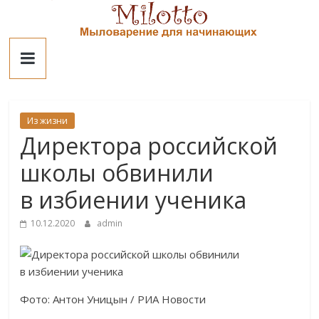
Skip
to
Милотто
content
Из жизни
Директора российской
школы обвинили
в избиении ученика
10.12.2020
admin
Фото: Антон Уницын / РИА Новости