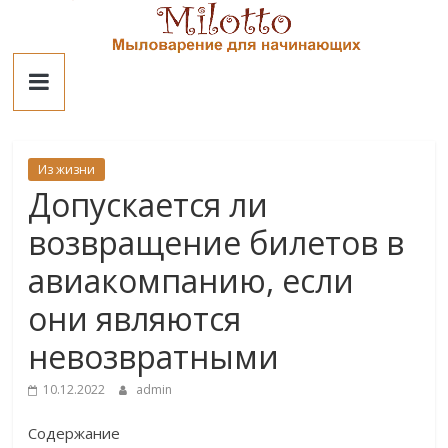
Skip
to
Милотто
content
Из жизни
Допускается ли
возвращение билетов в
авиакомпанию, если
они являются
невозвратными
10.12.2022
admin
Содержание