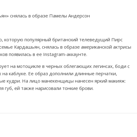
р, которую популярный британский телеведущий Пирс
семье Кардашьян, снялась в образе американской актрисы
ов появилась в ее Instagram-аккаунте.
ует на мотоцикле в черных облегающих легинсах, боди с
 на каблуке. Ее образ дополнили длинные перчатки,
ые кудри. На лицо манекенщицы нанесен яркий макияж:
я губ, ей также нарисовали тонкие брови.