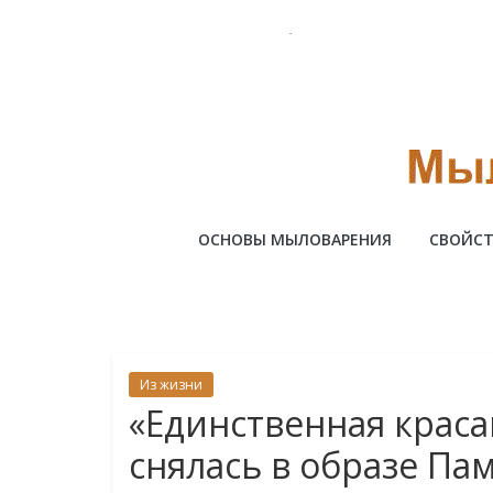
Skip
to
content
Милотто
ОСНОВЫ МЫЛОВАРЕНИЯ
СВОЙСТ
Из жизни
«Единственная краса
снялась в образе Па