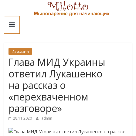
Skip
to
Милотто
content
Из жизни
Глава МИД Украины
ответил Лукашенко
на рассказ о
«перехваченном
разговоре»
28.11.2020
admin