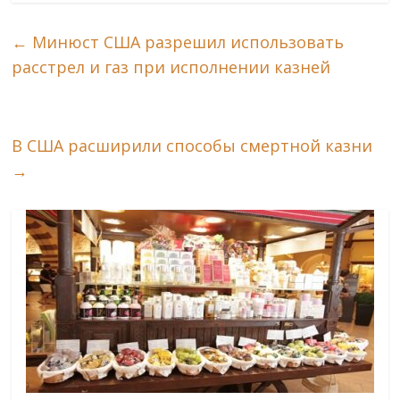
←
Минюст США разрешил использовать
расстрел и газ при исполнении казней
В США расширили способы смертной казни
→