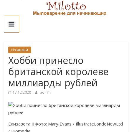
Skip
to
Милотто
content
Из жизни
Хобби принесло
британской королеве
миллиарды рублей
17.12.2020
admin
Елизавета IIФото: Mary Evans / IllustrateLondoNewLtd
/ Diomedia