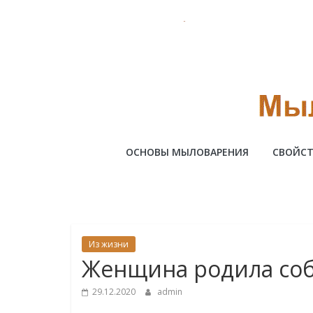
Skip
to
content
Милотто
ОСНОВЫ МЫЛОВАРЕНИЯ
СВОЙСТ
Из жизни
Женщина родила соб
29.12.2020
admin