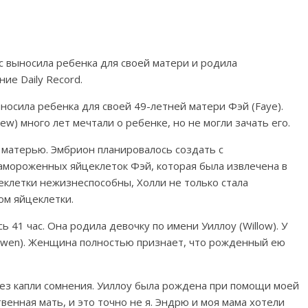
 выносила ребенка для своей матери и родила
ие Daily Record.
ыносила ребенка для своей 49-летней матери Фэй (Faye).
w) много лет мечтали о ребенке, но не могли зачать его.
 матерью. Эмбрион планировалось создать с
амороженных яйцеклеток Фэй, которая была извлечена в
цеклетки нежизнеспособны, Холли не только стала
ом яйцеклетки.
 41 час. Она родила девочку по имени Уиллоу (Willow). У
Arwen). Женщина полностью признает, что рожденный ею
 без капли сомнения. Уиллоу была рождена при помощи моей
венная мать, и это точно не я. Эндрю и моя мама хотели