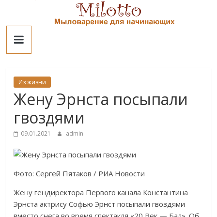
Skip
to
Милотто
content
Из жизни
Жену Эрнста посыпали
гвоздями
09.01.2021
admin
Фото: Сергей Пятаков / РИА Новости
Жену гендиректора Первого канала Константина
Эрнста актрису Софью Эрнст посыпали гвоздями
вместо снега во время спектакля «20 Век — Бал». Об