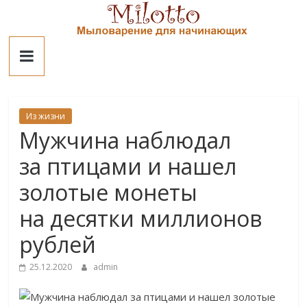
Skip
to
Милотто
content
Из жизни
Мужчина наблюдал
за птицами и нашел
золотые монеты
на десятки миллионов
рублей
25.12.2020
admin