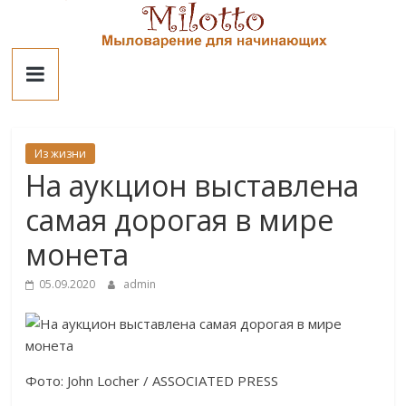
Skip
to
Милотто
content
Из жизни
На аукцион выставлена
самая дорогая в мире
монета
05.09.2020
admin
Фото: John Locher / ASSOCIATED PRESS