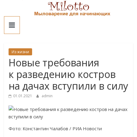
Skip
to
Милотто
content
Из жизни
Новые требования
к разведению костров
на дачах вступили в силу
01.01.2021
admin
Фото: Константин Чалабов / РИА Новости