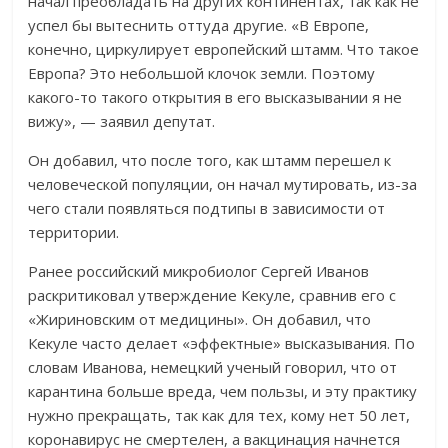
начал преобладать на других континентах, так как не
успел бы вытеснить оттуда другие. «В Европе,
конечно, циркулирует европейский штамм. Что такое
Европа? Это небольшой клочок земли. Поэтому
какого-то такого открытия в его высказывании я не
вижу», — заявил депутат.
Он добавил, что после того, как штамм перешел к
человеческой популяции, он начал мутировать, из-за
чего стали появляться подтипы в зависимости от
территории.
Ранее российский микробиолог Сергей Иванов
раскритиковал утверждение Кекуле, сравнив его с
«Жириновским от медицины». Он добавил, что
Кекуле часто делает «эффектные» высказывания. По
словам Иванова, немецкий ученый говорил, что от
карантина больше вреда, чем пользы, и эту практику
нужно прекращать, так как для тех, кому нет 50 лет,
коронавирус не смертелен, а вакцинация начнется