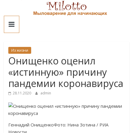
Skip
to
Милотто
content
Из жизни
Онищенко оценил
«истинную» причину
пандемии коронавируса
28.11.2020
admin
Геннадий ОнищенкоФото: Нина Зотина / РИА
Новости