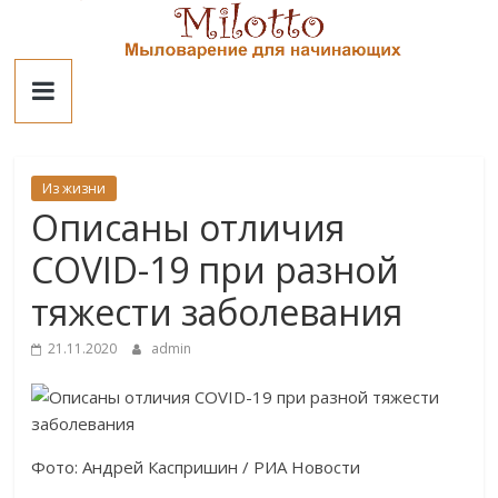
Skip
to
Милотто
content
Из жизни
Описаны отличия
COVID-19 при разной
тяжести заболевания
21.11.2020
admin
Фото: Андрей Каспришин / РИА Новости