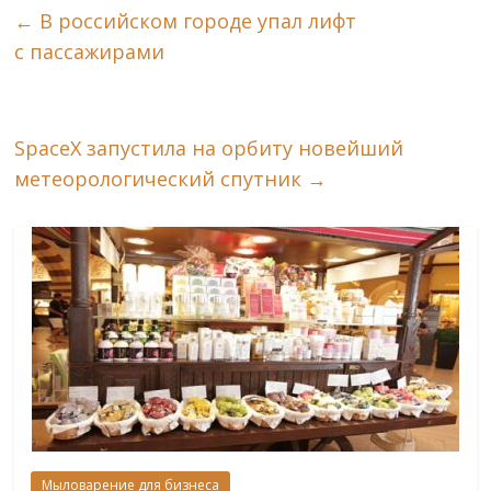
←
В российском городе упал лифт
с пассажирами
SpaceX запустила на орбиту новейший
метеорологический спутник
→
Мыловарение для бизнеса