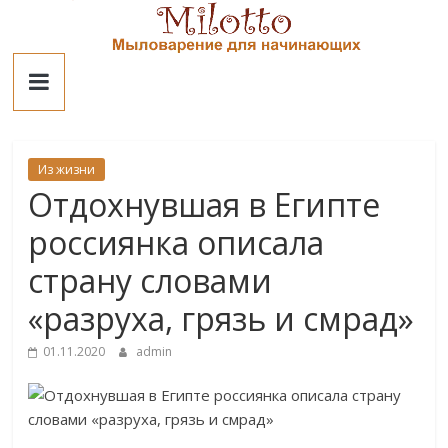
Skip
to
Милотто
content
Из жизни
Отдохнувшая в Египте
россиянка описала
страну словами
«разруха, грязь и смрад»
01.11.2020
admin