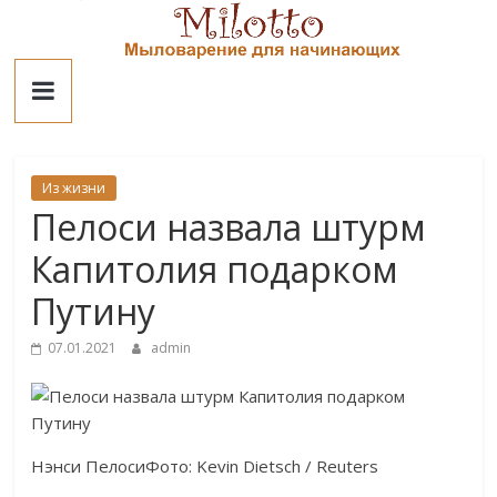
Skip
to
Милотто
content
Из жизни
Пелоси назвала штурм
Капитолия подарком
Путину
07.01.2021
admin
Нэнси ПелосиФото: Kevin Dietsch / Reuters