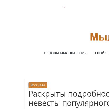
Skip
to
content
Милотто
ОСНОВЫ МЫЛОВАРЕНИЯ
СВОЙСТ
Из жизни
Раскрыты подробно
невесты популярног