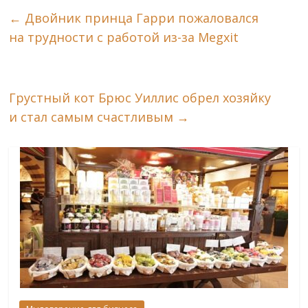
←
Двойник принца Гарри пожаловался
на трудности с работой из-за Megxit
Грустный кот Брюс Уиллис обрел хозяйку
и стал самым счастливым
→