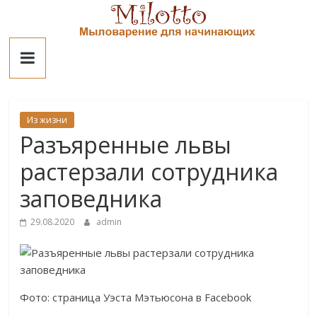
Skip
to
Милотто
content
Из жизни
Разъяренные львы
растерзали сотрудника
заповедника
29.08.2020
admin
Фото: страница Уэста Мэтьюсона в Facebook