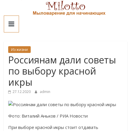
Skip
to
Милотто
content
Из жизни
Россиянам дали советы
по выбору красной
икры
27.12.2020
admin
Фото: Виталий Аньков / РИА Новости
При выборе красной икры стоит отдавать