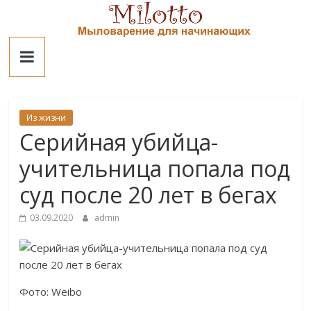
Skip
to
Милотто
content
Из жизни
Серийная убийца-
учительница попала под
суд после 20 лет в бегах
03.09.2020
admin
Фото: Weibo