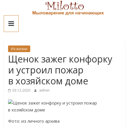
Skip
to
Милотто
content
Из жизни
Щенок зажег конфорку
и устроил пожар
в хозяйском доме
03.12.2020
admin
Фото: из личного архива