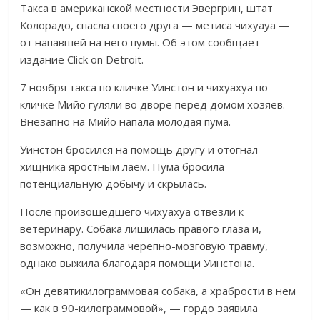
Такса в американской местности Эвергрин, штат
Колорадо, спасла своего друга — метиса чихуауа —
от напавшей на него пумы. Об этом сообщает
издание Click on Detroit.
7 ноября такса по кличке Уинстон и чихуахуа по
кличке Мийо гуляли во дворе перед домом хозяев.
Внезапно на Мийо напала молодая пума.
Уинстон бросился на помощь другу и отогнал
хищника яростным лаем. Пума бросила
потенциальную добычу и скрылась.
После произошедшего чихуахуа отвезли к
ветеринару. Собака лишилась правого глаза и,
возможно, получила черепно-мозговую травму,
однако выжила благодаря помощи Уинстона.
«Он девятикилограммовая собака, а храбрости в нем
— как в 90-килограммовой», — гордо заявила