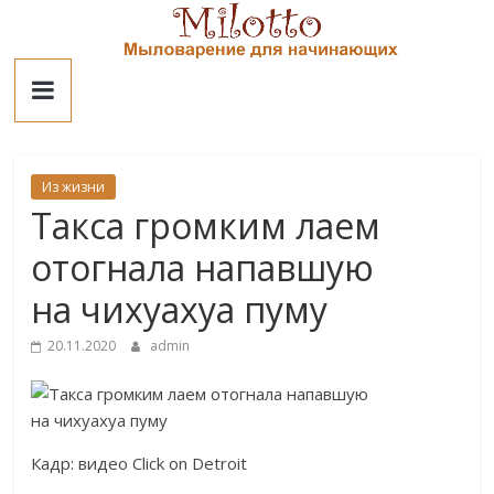
Skip
to
Милотто
content
Из жизни
Такса громким лаем
отогнала напавшую
на чихуахуа пуму
20.11.2020
admin
Кадр: видео Click on Detroit