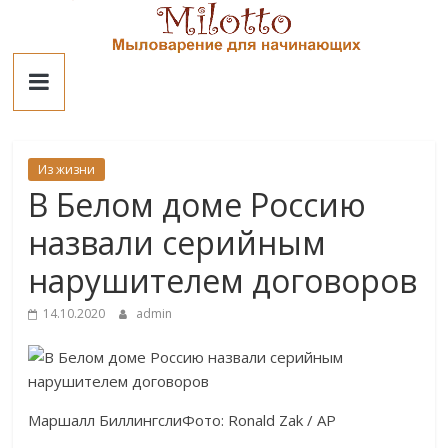
Skip
to
Милотто
content
Из жизни
В Белом доме Россию
назвали серийным
нарушителем договоров
14.10.2020
admin
Маршалл БиллингслиФото: Ronald Zak / AP