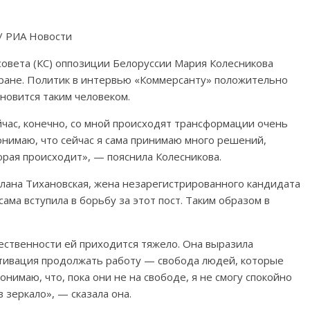
/ РИА Новости
овета (КС) оппозиции Белоруссии Мария Колесникова
тране. Политик в интервью «Коммерсанту» положительно
ановится таким человеком.
сейчас, конечно, со мной происходят трансформации очень
онимаю, что сейчас я сама принимаю много решений,
орая происходит», — пояснила Колесникова.
лана Тихановская, жена незарегистрированного кандидата
ама вступила в борьбу за этот пост. Таким образом в
вественности ей приходится тяжело. Она выразила
отивация продолжать работу — свобода людей, которые
онимаю, что, пока они не на свободе, я не смогу спокойно
 зеркало», — сказала она.