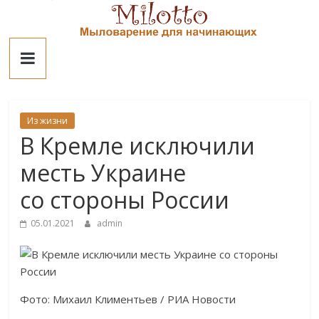
Skip
to
Милотто
content
Из жизни
В Кремле исключили
месть Украине
со стороны России
05.01.2021
admin
Фото: Михаил Климентьев / РИА Новости