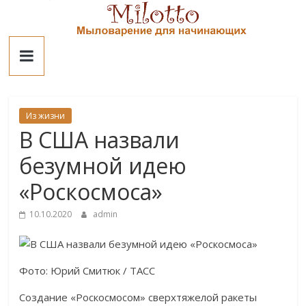
Skip
to
Милотто
content
Из жизни
В США назвали
безумной идею
«Роскосмоса»
10.10.2020
admin
Фото: Юрий Смитюк / ТАСС
Создание «Роскосмосом» сверхтяжелой ракеты