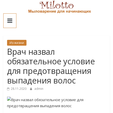
Skip
to
Милотто
content
Из жизни
Врач назвал
обязательное условие
для предотвращения
выпадения волос
28.11.2020
admin