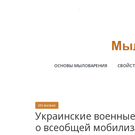
Skip
to
content
Милотто
ОСНОВЫ МЫЛОВАРЕНИЯ
СВОЙСТ
Из жизни
Украинские военные
о всеобщей мобили