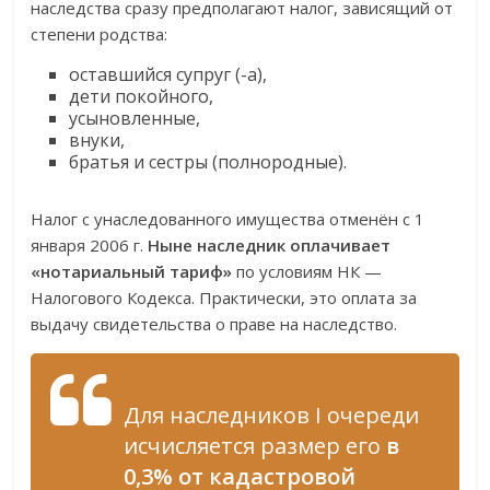
наследства сразу предполагают налог, зависящий от
степени родства:
оставшийся супруг (-а),
дети покойного,
усыновленные,
внуки,
братья и сестры (полнородные).
Налог с унаследованного имущества отменён с 1
января 2006 г.
Ныне наследник оплачивает
«нотариальный тариф»
по условиям НК —
Налогового Кодекса. Практически, это оплата за
выдачу свидетельства о праве на наследство.
Для наследников I очереди
исчисляется размер его
в
0,3% от кадастровой