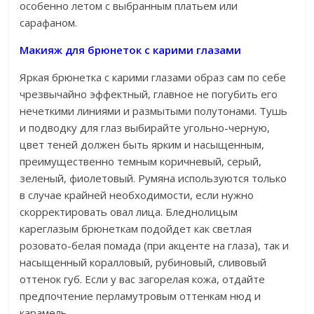
особенно летом с выбранным платьем или
сарафаном.
Макияж для брюнеток с карими глазами
Яркая брюнетка с карими глазами образ сам по себе
чрезвычайно эффектный, главное не погубить его
нечеткими линиями и размытыми полутонами. Тушь
и подводку для глаз выбирайте угольно-черную,
цвет теней должен быть ярким и насыщенным,
преимущественно темным коричневый, серый,
зеленый, фиолетовый. Румяна используются только
в случае крайней необходимости, если нужно
скорректировать овал лица. Бледнолицым
кареглазым брюнеткам подойдет как светлая
розовато-белая помада (при акценте на глаза), так и
насыщенный коралловый, рубиновый, сливовый
оттенок губ. Если у вас загорелая кожа, отдайте
предпочтение перламутровым оттенкам нюд и
карамель.