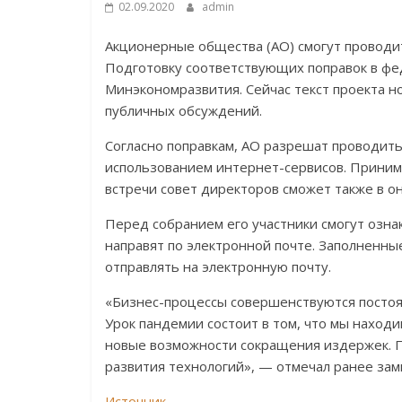
02.09.2020
admin
Акционерные общества (АО) смогут проводи
Подготовку соответствующих поправок в ф
Минэкономразвития. Сейчас текст проекта н
публичных обсуждений.
Согласно поправкам, АО разрешат проводит
использованием интернет-сервисов. Принима
встречи совет директоров сможет также в о
Перед собранием его участники смогут озн
направят по электронной почте. Заполненны
отправлять на электронную почту.
«Бизнес-процессы совершенствуются постоян
Урок пандемии состоит в том, что мы наход
новые возможности сокращения издержек. П
развития технологий», — отмечал ранее зам
Источник