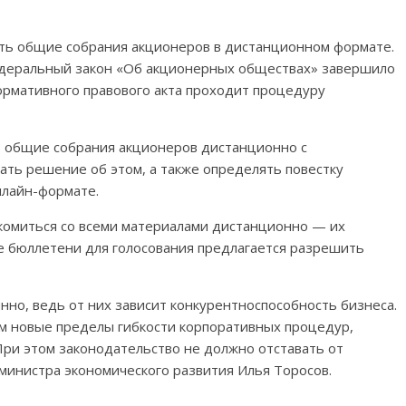
ть общие собрания акционеров в дистанционном формате.
едеральный закон «Об акционерных обществах» завершило
ормативного правового акта проходит процедуру
ь общие собрания акционеров дистанционно с
ть решение об этом, а также определять повестку
нлайн-формате.
акомиться со всеми материалами дистанционно — их
е бюллетени для голосования предлагается разрешить
но, ведь от них зависит конкурентноспособность бизнеса.
им новые пределы гибкости корпоративных процедур,
ри этом законодательство не должно отставать от
министра экономического развития Илья Торосов.