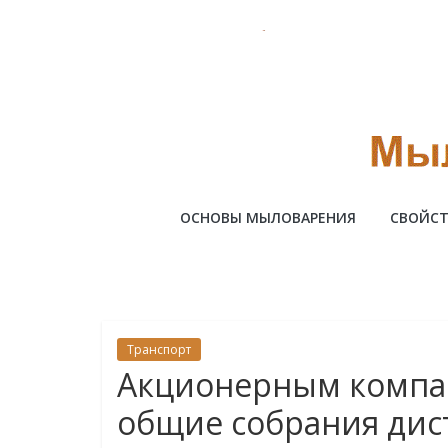
Skip
to
content
Милотто
ОСНОВЫ МЫЛОВАРЕНИЯ
СВОЙСТ
Транспорт
Акционерным компа
общие собрания ди