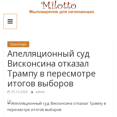
Skip
to
Милотто
content
Транспорт
Апелляционный суд
Висконсина отказал
Трампу в пересмотре
итогов выборов
25.12.2020
admin