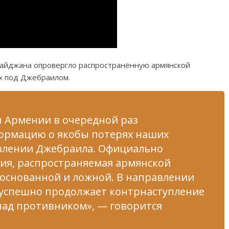
айджана опровергло распространённую армянской
х под Джебраилом.
 Армении в очередной раз
ормацию о якобы потерях наших
влении Джебраила. Официально
ия, распространяемая армянской
боснованной и ложной. В направлении
успешно продолжает контрнаступление
над противником», — говорится