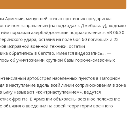
ны Армении, минувшей ночью противник предпринял
восточном направлении (на подходах к Джебраилу), «однако
гнём поразили азербайджанские подразделения». «В 06.30
лерийского удара, оставив на поле боя 60 погибших и 22
ков исправной военной техники, остатки
ика обратились в бегство. Имеется видеозапись», —
алось об уничтожении крупной базы горюче-смазочных
интенсивный артобстрел населённых пунктов в Нагорном
йдя в наступление вдоль всей линии соприкосновения в зоне
 в Баку называют «контрнаступлением», ведутся
астках фронта. В Армении объявлены военное положение
е объявил о введении на своей территории военного