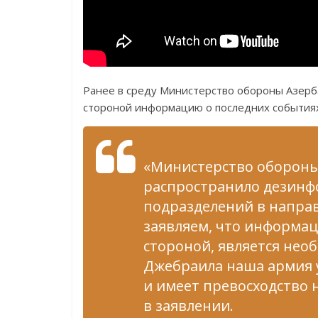
Ранее в среду Министерство обороны Азерб
стороной информацию о последних события
«Министерство обороны
распространило дезинф
подразделений в напра
заявляем, что информац
стороной, является нео
Джебраила наша армия 
и имеет превосходство 
в заявлении.