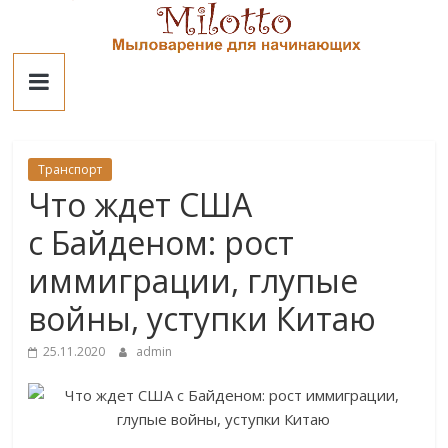
Skip
to
Милотто
content
Транспорт
Что ждет США
с Байденом: рост
иммиграции, глупые
войны, уступки Китаю
25.11.2020
admin