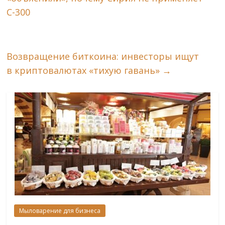
С-300
Возвращение биткоина: инвесторы ищут
в криптовалютах «тихую гавань»
→
Мыловарение для бизнеса