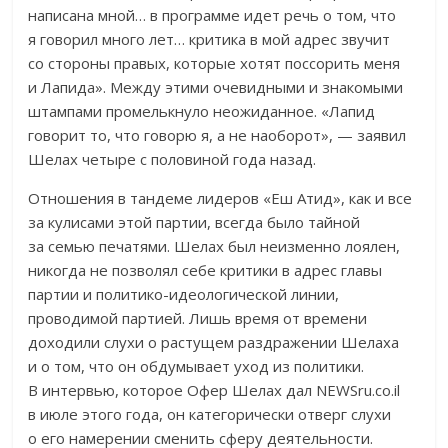
написана мной… в программе идет речь о том, что
я говорил много лет… критика в мой адрес звучит
со стороны правых, которые хотят поссорить меня
и Лапида». Между этими очевидными и знакомыми
штампами промелькнуло неожиданное. «Лапид
говорит то, что говорю я, а не наоборот», — заявил
Шелах четыре с половиной года назад.
Отношения в тандеме лидеров «Еш Атид», как и все
за кулисами этой партии, всегда было тайной
за семью печатями. Шелах был неизменно лоялен,
никогда не позволял себе критики в адрес главы
партии и политико-идеологической линии,
проводимой партией. Лишь время от времени
доходили слухи о растущем раздражении Шелаха
и о том, что он обдумывает уход из политики.
В интервью, которое Офер Шелах дал NEWSru.co.il
в июле этого года, он категорически отверг слухи
о его намерении сменить сферу деятельности.