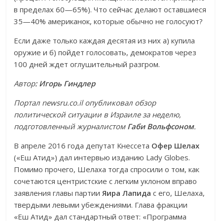
в пределах 60—65%). Что сейчас делают оставшиеся
35—40% американок, которые обычно не голосуют?
Если даже только каждая десятая из них а) купила
оружие и б) пойдет голосовать, демократов через
100 дней ждет оглушительный разгром.
Автор
: Игорь Гиндлер
Портал newsru.co.il опубликовал обзор
политической ситуации в Израиле за неделю,
подготовленный журналистом
Габи Вольфсоном
.
В апреле 2016 года депутат Кнессета
Офер Шелах
(«Еш Атид») дал интервью изданию Lady Globes.
Помимо прочего, Шелаха тогда спросили о том, как
сочетаются центристские с легким уклоном вправо
заявления главы партии
Яира Лапида
с его, Шелаха,
твердыми левыми убеждениями. Глава фракции
«Еш Атид» дал стандартный ответ: «Программа