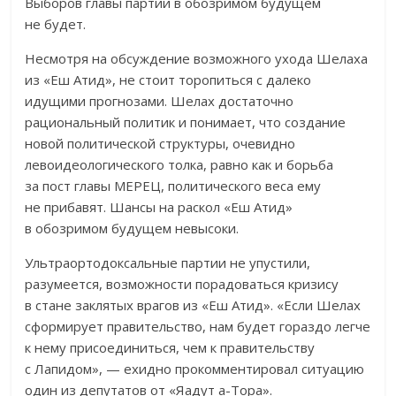
Выборов главы партии в обозримом будущем
не будет.
Несмотря на обсуждение возможного ухода Шелаха
из «Еш Атид», не стоит торопиться с далеко
идущими прогнозами. Шелах достаточно
рациональный политик и понимает, что создание
новой политической структуры, очевидно
левоидеологического толка, равно как и борьба
за пост главы МЕРЕЦ, политического веса ему
не прибавят. Шансы на раскол «Еш Атид»
в обозримом будущем невысоки.
Ультраортодоксальные партии не упустили,
разумеется, возможности порадоваться кризису
в стане заклятых врагов из «Еш Атид». «Если Шелах
сформирует правительство, нам будет гораздо легче
к нему присоединиться, чем к правительству
с Лапидом», — ехидно прокомментировал ситуацию
один из депутатов от «Яадут а-Тора».