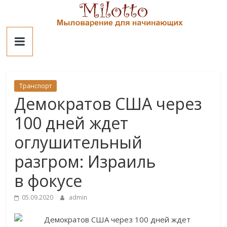
Skip
to
Милотто
content
Транспорт
Демократов США через
100 дней ждет
оглушительный
разгром: Израиль
в фокусе
05.09.2020
admin