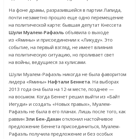
На фоне драмы, разразившейся в партии Лапида,
почти незаметно прошло еще одно перемещение
на политической карте: бывшая депутат Кнессета
Шули Муалем-Рафаэль
объявила о выходе
из «Ямины» и присоединении к «Ликуду». Это
событие, на первый взгляд, не имеет влияния
на политическую ситуацию, но проливает свет
на войны, ведущиеся за кулисами.
Шули Муалем-Рафаэль никогда не была фаворитом
лидера «Ямины»
Нафтали Беннета
. На выборах
2013 года она была на 12-м месте, позднее —
на восьмом. Когда Беннет решил выйти из «Байт
Иегуди» и создать «Новых правых», Муалем-
Рафаэль не была в его планах. Лишь после того, как
раввин
Эли Бен-Дахан
отклонил настойчивое
предложение Беннета присоединиться, Муалем-
Рафаэль получила предложение и без особых