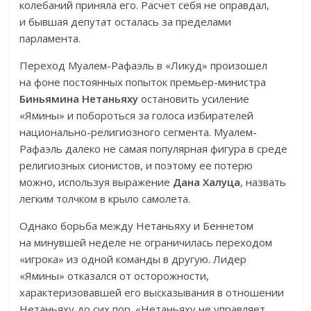
колебаний приняла его. Расчет себя не оправдал,
и бывшая депутат осталась за пределами
парламента.
Переход Муалем-Рафаэль в «Ликуд» произошел
на фоне постоянных попыток премьер-министра
Биньямина Нетаньяху
остановить усиление
«Ямины» и побороться за голоса избирателей
национально-религиозного сегмента. Муалем-
Рафаэль далеко не самая популярная фигура в среде
религиозных сионистов, и поэтому ее потерю
можно, используя выражение
Дана Халуца
, назвать
легким толчком в крыло самолета.
Однако борьба между Нетаньяху и Беннетом
на минувшей неделе не ограничилась переходом
«игрока» из одной команды в другую. Лидер
«Ямины» отказался от осторожности,
характеризовавшей его высказывания в отношении
Нетаньяху до сих пор. «Нетаньяху не управляет