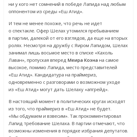
ни у кого нет сомнений в победе Лапида над любым
оппонентом из среды «Еш Атид».
И тем не менее похоже, что речь не идет
о спектакле. Офер Шелах утомился пребыванием
в партии, далекой от его взглядов, да еще на вторых
ролях. Несмотря на дружбу с Яиром Лапидом, Шелах
занимал лишь восьмое место в списке «Кахоль
Лаван», пропуская вперед
Меира Коэна
на самое
высокое, помимо Лапида, место представителей
«Еш Атид». Кандидатура на праймериз,
одновременно с разговорами о возможном уходе
из «Еш Атид» могут дать Шелаху «апгрейд».
В настоящий момент в политических кругах исходят
из того, что праймериз в «Еш Атид» не будет.
«Мы обдумаем и взвесим». Так прокомментировал
Лапид требование Шелаха. В партии отмечают, что
возможны изменения в порядке избрания депутатов.