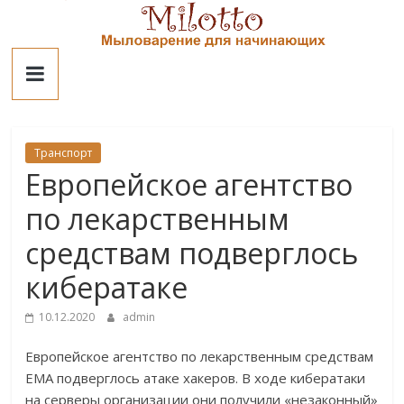
Skip
to
Милотто
content
Транспорт
Европейское агентство
по лекарственным
средствам подверглось
кибератаке
10.12.2020
admin
Европейское агентство по лекарственным средствам
EMA подверглось атаке хакеров. В ходе кибератаки
на серверы организации они получили «незаконный»