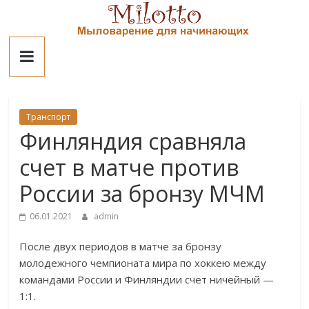
Skip
to
Милотто
content
Транспорт
Финляндия сравняла
счет в матче против
России за бронзу МЧМ
06.01.2021
admin
После двух периодов в матче за бронзу
молодежного чемпионата мира по хоккею между
командами России и Финляндии счет ничейный —
1:1.