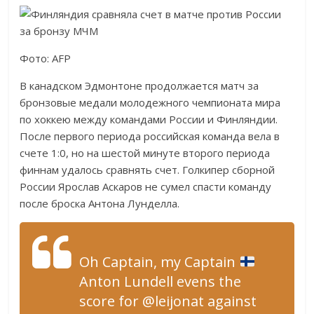
Фото: AFP
В канадском Эдмонтоне продолжается матч за
бронзовые медали молодежного чемпионата мира
по хоккею между командами России и Финляндии.
После первого периода российская команда вела в
счете 1:0, но на шестой минуте второго периода
финнам удалось сравнять счет. Голкипер сборной
России Ярослав Аскаров не сумел спасти команду
после броска Антона Лунделла.
Oh Captain, my Captain
Anton Lundell evens the
score for @leijonat against