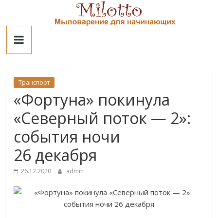
Skip
to
Милотто
content
Транспорт
«Фортуна» покинула
«Северный поток — 2»:
события ночи
26 декабря
26.12.2020
admin