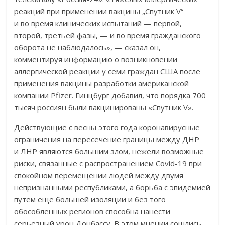
реакций при применении вакцины „Спутник V“
и во время клинических испытаний — первой,
второй, третьей фазы, — и во время гражданского
оборота не наблюдалось», — сказал он,
комментируя информацию о возникновении
аллергической реакции у семи граждан США после
применения вакцины разработки американской
компании Pfizer. Гинцбург добавил, что порядка 700
тысяч россиян были вакцинированы «Спутник V».
Действующие с весны этого года коронавирусные
ограничения на пересечение границы между ДНР
и ЛНР являются большим злом, нежели возможные
риски, связанные с распространением Covid-19 при
спокойном перемещении людей между двумя
непризнанными республиками, а борьба с эпидемией
путем еще большей изоляции и без того
обособленных регионов способна нанести
серьезный урон Донбассу. В этом мнении сошлись