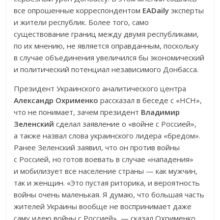
все опрошенные корреспондентом
EADaily
эксперты
и жители республик. Более того, само
существование границ между двумя республиками,
по их мнению, не является оправданным, поскольку
в случае объединения увеличился бы экономический
и политический потенциал независимого Донбасса.
Президент Украинского аналитического центра
Александр Охрименко
рассказал в беседе с «НСН»,
что не понимает, зачем президент
Владимир
Зеленский
сделал заявление о «войне с Россией»,
а также назвал слова украинского лидера «бредом».
Ранее Зеленский заявил, что он против войны
с Россией, но готов воевать в случае «нападения»
и мобилизует все население страны — как мужчин,
так и женщин. «Это пустая риторика, и вероятность
войны очень маленькая. Я думаю, что большая часть
жителей Украины вообще не воспринимает даже
саму идею войны с Россией», — сказал Охрименко.