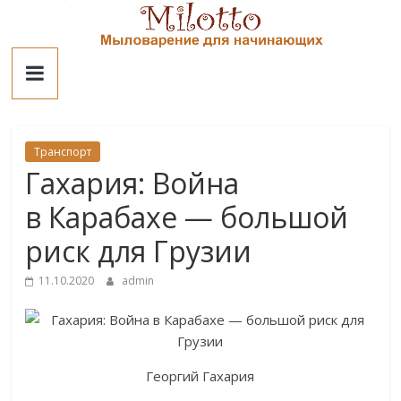
Skip
to
Милотто
content
Транспорт
Гахария: Война
в Карабахе — большой
риск для Грузии
11.10.2020
admin
Георгий Гахария