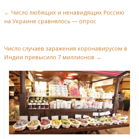
←
Число любящих и ненавидящих Россию
на Украине сравнялось — опрос
Число случаев заражения коронавирусом в
Индии превысило 7 миллионов
→