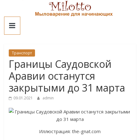
Skip
to
Милотто
content
Транспорт
Границы Саудовской
Аравии останутся
закрытыми до 31 марта
09.01.2021
admin
Иллюстрация: the-gnat.com