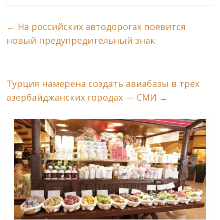
←
На российских автодорогах появится
новый предупредительный знак
Турция намерена создать авиабазы в трех
азербайджанских городах — СМИ
→