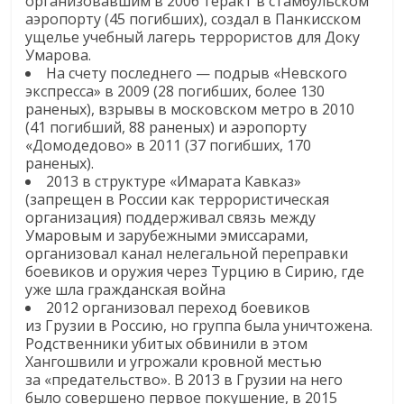
организовавшим в 2006 теракт в стамбульском
аэропорту (45 погибших), создал в Панкисском
ущелье учебный лагерь террористов для Доку
Умарова.
На счету последнего — подрыв «Невского
экспресса» в 2009 (28 погибших, более 130
раненых), взрывы в московском метро в 2010
(41 погибший, 88 раненых) и аэропорту
«Домодедово» в 2011 (37 погибших, 170
раненых).
2013 в структуре «Имарата Кавказ»
(запрещен в России как террористическая
организация) поддерживал связь между
Умаровым и зарубежными эмиссарами,
организовал канал нелегальной переправки
боевиков и оружия через Турцию в Сирию, где
уже шла гражданская война
2012 организовал переход боевиков
из Грузии в Россию, но группа была уничтожена.
Родственники убитых обвинили в этом
Хангошвили и угрожали кровной местью
за «предательство». В 2013 в Грузии на него
было совершено первое покушение, в 2015