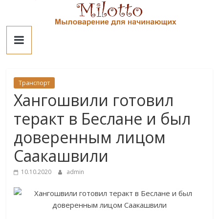
Skip
to
Милотто
content
Транспорт
Хангошвили готовил
теракт в Беслане и был
доверенным лицом
Саакашвили
10.10.2020
admin