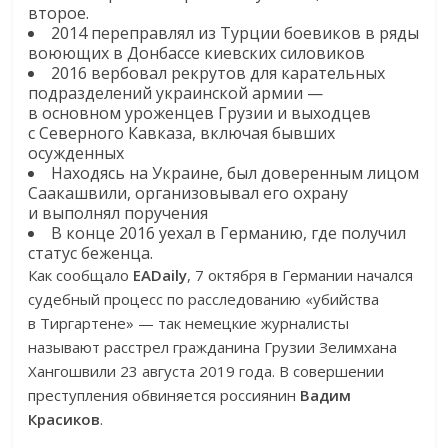
второе.
2014 переправлял из Турции боевиков в ряды
воюющих в Донбассе киевских силовиков
2016 вербовал рекрутов для карательных
подразделений украинской армии —
в основном уроженцев Грузии и выходцев
с Северного Кавказа, включая бывших
осужденных
Находясь на Украине, был доверенным лицом
Саакашвили, организовывал его охрану
и выполнял поручения
В конце 2016 уехал в Германию, где получил
статус беженца.
Как сообщало
EADaily
, 7 октября в Германии начался
судебный процесс по расследованию «убийства
в Тиргартене» — так немецкие журналисты
называют расстрел гражданина Грузии Зелимхана
Хангошвили 23 августа 2019 года. В совершении
преступления обвиняется россиянин
Вадим
Красиков
.